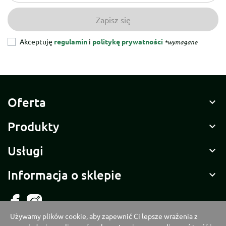
Akceptuję
regulamin
i
politykę prywatności
*wymagane
Oferta

Produkty

Usługi

Informacja o sklepie

Używamy plików cookie, aby zapewnić Ci lepsze wrażenia z