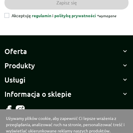
Akceptuję
regulamin
i
politykę prywatności
*wymagane
Oferta

Produkty

Usługi

Informacja o sklepie

Używamy plików cookie, aby zapewnić Ci lepsze wrażenia z
przeglądania, analizować ruch na stronie, personalizować treść i
Polityka prywatności
wyświetlać ukierunkowane reklamy naszych produktów.