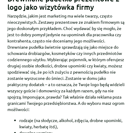
logo jako wizytówka firmy
Narzędzie, jakim jest marketing ma wiele twarzy, często
nieoczywistych. Zestawy prezentowe ze znakiem firmowym są
jego doskonałym przykładem. Choć wydawać by się mogło, że
jest to dobry pomysł jedynie na upominek dla pracownika czy
kontrahenta, często nie doceniamy jego możliwości.
Drewniane pudełka świetnie sprawdzają się jako miejsce do
schowania drobiazgów, kosmetyków czy innych przedmiotów
codziennego użytku. Wybierając pojemnik, w którym oferujesz
drugiej osobie słodkości, drobne upominki czy kwiaty, możesz
spodziewać się, że po ich zużyciu z pewnością pudełko nie
zostanie wyrzucone do śmieci. Zostanie w domu jako
praktyczny dodatek – a to oznacza, że Twoje logo będą widzieli
wszyscy goście i domownicy za każdym razem, gdy na nie
spojrzą. Imponujące, prawda? Tak właśnie działa reklama poza
granicami Twojego przedsiębiorstwa. A do wyboru masz ogrom
możliwości:
rodzaje (na słodycze, alkohol, zdjęcia, drobne upominki,
kwiaty, herbatę itd.),
dowolne wymiary,